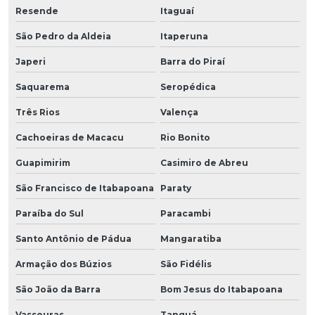
Resende
Itaguaí
São Pedro da Aldeia
Itaperuna
Japeri
Barra do Piraí
Saquarema
Seropédica
Três Rios
Valença
Cachoeiras de Macacu
Rio Bonito
Guapimirim
Casimiro de Abreu
São Francisco de Itabapoana
Paraty
Paraíba do Sul
Paracambi
Santo Antônio de Pádua
Mangaratiba
Armação dos Búzios
São Fidélis
São João da Barra
Bom Jesus do Itabapoana
Vassouras
Tanguá