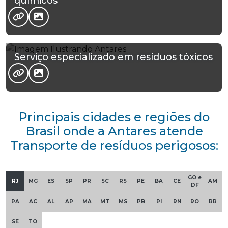
químicos
Serviço especializado em resíduos tóxicos
Principais cidades e regiões do
Brasil onde a Antares atende
Transporte de resíduos perigosos:
GO e
RJ
MG
ES
SP
PR
SC
RS
PE
BA
CE
AM
DF
PA
AC
AL
AP
MA
MT
MS
PB
PI
RN
RO
RR
SE
TO