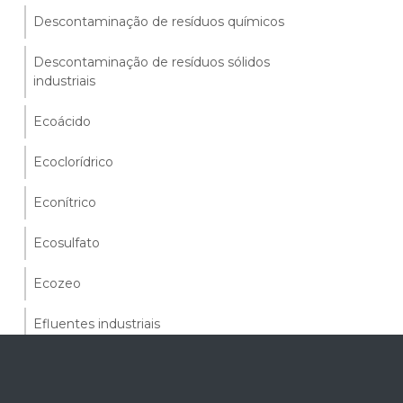
Descontaminação de resíduos químicos
Descontaminação de resíduos sólidos
industriais
Ecoácido
Ecoclorídrico
Econítrico
Ecosulfato
Ecozeo
Efluentes industriais
Estações de tratamento de efluentes
personalizadas