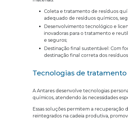
Coleta e tratamento de resíduos químicos: A Antares realiza a coleta e o tratamento
adequado de resíduos químicos, segu
Desenvolvimento tecnológico e licenciamento: A empresa investe em tecnologias
inovadoras para o tratamento e reuti
e seguros;
Destinação final sustentável: Com foco na sustentabilidade, a Antares garante a
destinação final correta dos resíduo
Tecnologias de tratamento 
A Antares desenvolve tecnologias persona
químicos, atendendo às necessidades espec
Essas soluções permitem a recuperação d
reintegrados na cadeia produtiva, promov