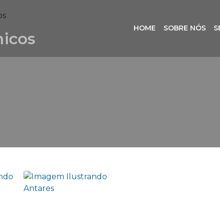
os
HOME
SOBRE NÓS
S
icos