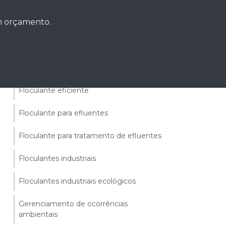
Floculação de águas residuais
um orçamento.
Floculação de efluentes
Floculação de efluentes ácidos e
alcalinos
Floculante eficiente
Floculante para efluentes
Floculante para tratamento de efluentes
Floculantes industriais
Floculantes industriais ecológicos
Gerenciamento de ocorrências
ambientais