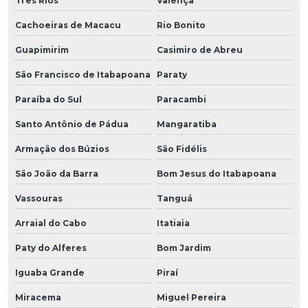
Três Rios
Valença
Cachoeiras de Macacu
Rio Bonito
Guapimirim
Casimiro de Abreu
São Francisco de Itabapoana
Paraty
Paraíba do Sul
Paracambi
Santo Antônio de Pádua
Mangaratiba
Armação dos Búzios
São Fidélis
São João da Barra
Bom Jesus do Itabapoana
Vassouras
Tanguá
Arraial do Cabo
Itatiaia
Paty do Alferes
Bom Jardim
Iguaba Grande
Piraí
Miracema
Miguel Pereira