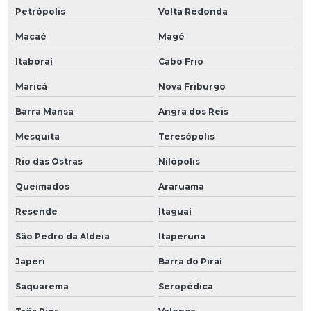
Petrópolis
Volta Redonda
Macaé
Magé
Itaboraí
Cabo Frio
Maricá
Nova Friburgo
Barra Mansa
Angra dos Reis
Mesquita
Teresópolis
Rio das Ostras
Nilópolis
Queimados
Araruama
Resende
Itaguaí
São Pedro da Aldeia
Itaperuna
Japeri
Barra do Piraí
Saquarema
Seropédica