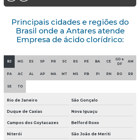
Principais cidades e regiões do
Brasil onde a Antares atende
Empresa de ácido clorídrico:
GO e
RJ
MG
ES
SP
PR
SC
RS
PE
BA
CE
AM
DF
PA
AC
AL
AP
MA
MT
MS
PB
PI
RN
RO
RR
SE
TO
Rio de Janeiro
São Gonçalo
Duque de Caxias
Nova Iguaçu
Campos dos Goytacazes
Belford Roxo
Niterói
São João de Meriti