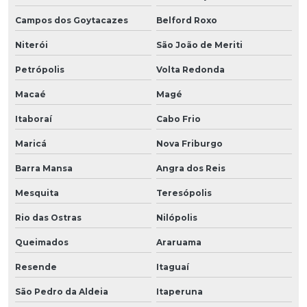
Campos dos Goytacazes
Belford Roxo
Niterói
São João de Meriti
Petrópolis
Volta Redonda
Macaé
Magé
Itaboraí
Cabo Frio
Maricá
Nova Friburgo
Barra Mansa
Angra dos Reis
Mesquita
Teresópolis
Rio das Ostras
Nilópolis
Queimados
Araruama
Resende
Itaguaí
São Pedro da Aldeia
Itaperuna