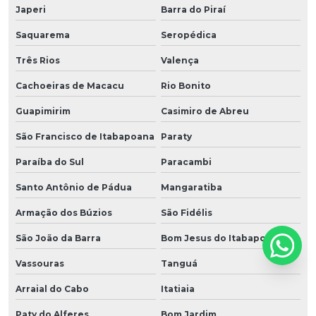
Japeri
Barra do Piraí
Saquarema
Seropédica
Três Rios
Valença
Cachoeiras de Macacu
Rio Bonito
Guapimirim
Casimiro de Abreu
São Francisco de Itabapoana
Paraty
Paraíba do Sul
Paracambi
Santo Antônio de Pádua
Mangaratiba
Armação dos Búzios
São Fidélis
São João da Barra
Bom Jesus do Itabapoana
Vassouras
Tanguá
Arraial do Cabo
Itatiaia
Paty do Alferes
Bom Jardim