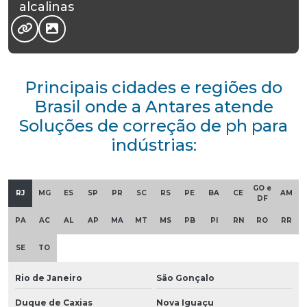
alcalinas
Principais cidades e regiões do
Brasil onde a Antares atende
Soluções de correção de ph para
indústrias:
GO e
RJ
MG
ES
SP
PR
SC
RS
PE
BA
CE
AM
DF
PA
AC
AL
AP
MA
MT
MS
PB
PI
RN
RO
RR
SE
TO
Rio de Janeiro
São Gonçalo
Duque de Caxias
Nova Iguaçu