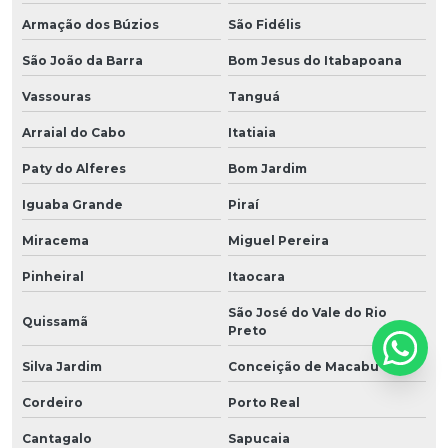
Armação dos Búzios
São Fidélis
São João da Barra
Bom Jesus do Itabapoana
Vassouras
Tanguá
Arraial do Cabo
Itatiaia
Paty do Alferes
Bom Jardim
Iguaba Grande
Piraí
Miracema
Miguel Pereira
Pinheiral
Itaocara
São José do Vale do Rio
Quissamã
Preto
Silva Jardim
Conceição de Macabu
Cordeiro
Porto Real
Cantagalo
Sapucaia