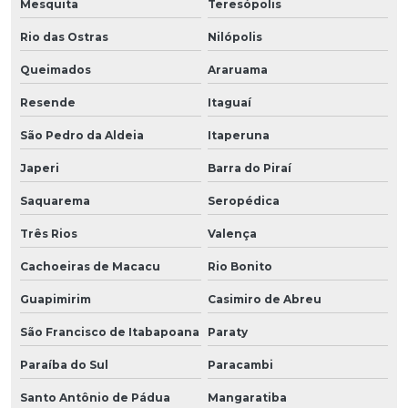
Mesquita
Teresópolis
Rio das Ostras
Nilópolis
Queimados
Araruama
Resende
Itaguaí
São Pedro da Aldeia
Itaperuna
Japeri
Barra do Piraí
Saquarema
Seropédica
Três Rios
Valença
Cachoeiras de Macacu
Rio Bonito
Guapimirim
Casimiro de Abreu
São Francisco de Itabapoana
Paraty
Paraíba do Sul
Paracambi
Santo Antônio de Pádua
Mangaratiba