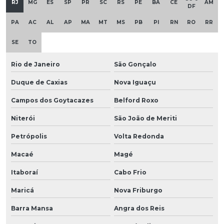
RJ
MG
ES
SP
PR
SC
RS
PE
BA
CE
AM
DF
PA
AC
AL
AP
MA
MT
MS
PB
PI
RN
RO
RR
SE
TO
Rio de Janeiro
São Gonçalo
Duque de Caxias
Nova Iguaçu
Campos dos Goytacazes
Belford Roxo
Niterói
São João de Meriti
Petrópolis
Volta Redonda
Macaé
Magé
Itaboraí
Cabo Frio
Maricá
Nova Friburgo
Barra Mansa
Angra dos Reis