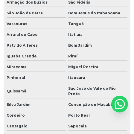
Armação dos Búzios
São Fidélis
São João da Barra
Bom Jesus do Itabapoana
Vassouras
Tanguá
Arraial do Cabo
Itatiaia
Paty do Alferes
Bom Jardim
Iguaba Grande
Piraí
Miracema
Miguel Pereira
Pinheiral
Itaocara
São José do Vale do Rio
Quissamã
Preto
Silva Jardim
Conceição de Macabu
Cordeiro
Porto Real
Cantagalo
Sapucaia