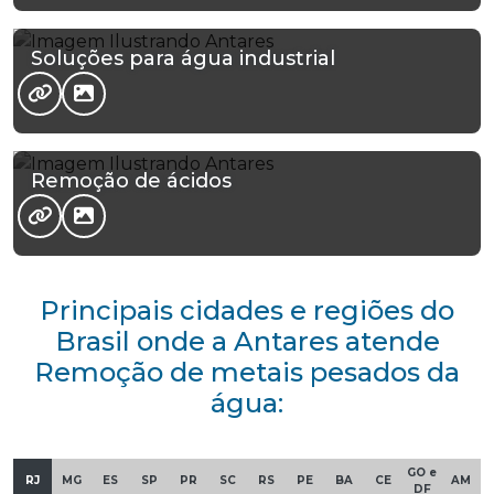
Soluções para água industrial
Remoção de ácidos
Principais cidades e regiões do
Brasil onde a Antares atende
Remoção de metais pesados da
água:
GO e
RJ
MG
ES
SP
PR
SC
RS
PE
BA
CE
AM
DF