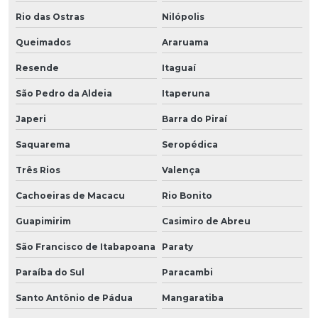
Rio das Ostras
Nilópolis
Queimados
Araruama
Resende
Itaguaí
São Pedro da Aldeia
Itaperuna
Japeri
Barra do Piraí
Saquarema
Seropédica
Três Rios
Valença
Cachoeiras de Macacu
Rio Bonito
Guapimirim
Casimiro de Abreu
São Francisco de Itabapoana
Paraty
Paraíba do Sul
Paracambi
Santo Antônio de Pádua
Mangaratiba