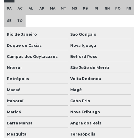
PA
AC
AL
AP
MA
MT
MS
PB
PI
RN
RO
RR
SE
TO
Rio de Janeiro
São Gonçalo
Duque de Caxias
Nova Iguaçu
Campos dos Goytacazes
Belford Roxo
Niterói
São João de Meriti
Petrópolis
Volta Redonda
Macaé
Magé
Itaboraí
Cabo Frio
Maricá
Nova Friburgo
Barra Mansa
Angra dos Reis
Mesquita
Teresópolis