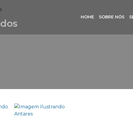
s
HOME
SOBRE NÓS
S
idos