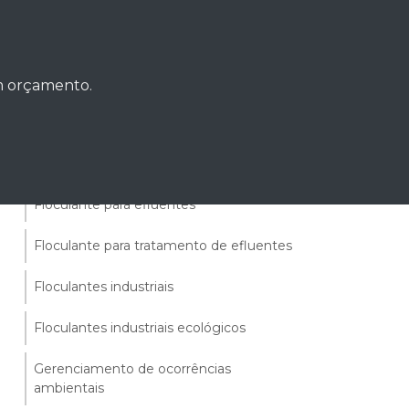
Floculação de águas residuais
Floculação de efluentes
um orçamento.
Floculação de efluentes ácidos e
alcalinos
Floculante eficiente
Floculante para efluentes
Floculante para tratamento de efluentes
Floculantes industriais
Floculantes industriais ecológicos
Gerenciamento de ocorrências
ambientais