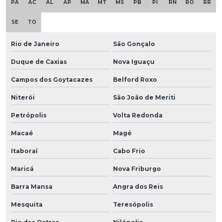
PA
AC
AL
AP
MA
MT
MS
PB
PI
RN
RO
RR
SE
TO
Rio de Janeiro
São Gonçalo
Duque de Caxias
Nova Iguaçu
Campos dos Goytacazes
Belford Roxo
Niterói
São João de Meriti
Petrópolis
Volta Redonda
Macaé
Magé
Itaboraí
Cabo Frio
Maricá
Nova Friburgo
Barra Mansa
Angra dos Reis
Mesquita
Teresópolis