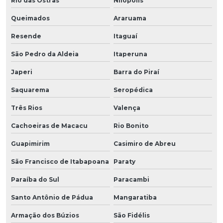
Rio das Ostras
Nilópolis
Queimados
Araruama
Resende
Itaguaí
São Pedro da Aldeia
Itaperuna
Japeri
Barra do Piraí
Saquarema
Seropédica
Três Rios
Valença
Cachoeiras de Macacu
Rio Bonito
Guapimirim
Casimiro de Abreu
São Francisco de Itabapoana
Paraty
Paraíba do Sul
Paracambi
Santo Antônio de Pádua
Mangaratiba
Armação dos Búzios
São Fidélis