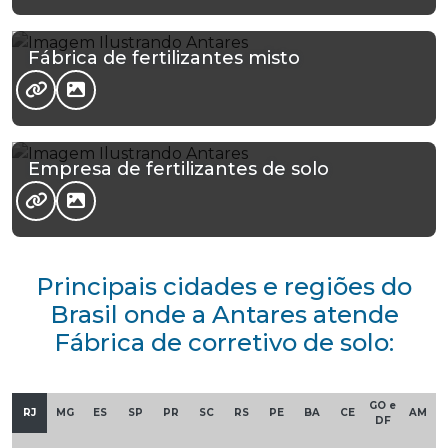
Fábrica de fertilizantes misto
Empresa de fertilizantes de solo
Principais cidades e regiões do
Brasil onde a Antares atende
Fábrica de corretivo de solo:
GO e
RJ
MG
ES
SP
PR
SC
RS
PE
BA
CE
AM
DF